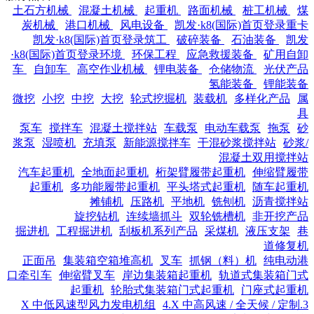
土石方机械
混凝土机械
起重机
路面机械
桩工机械
煤
炭机械
港口机械
风电设备
凯发·k8(国际)首页登录重卡
凯发·k8(国际)首页登录筑工
破碎装备
石油装备
凯发
·k8(国际)首页登录环境
环保工程
应急救援装备
矿用自卸
车
自卸车
高空作业机械
锂电装备
仓储物流
光伏产品
氢能装备
锂能装备
微挖
小挖
中挖
大挖
轮式挖掘机
装载机
多样化产品
属
具
泵车
搅拌车
混凝土搅拌站
车载泵
电动车载泵
拖泵
砂
浆泵
湿喷机
充填泵
新能源搅拌车
干混砂浆搅拌站
砂浆/
混凝土双用搅拌站
汽车起重机
全地面起重机
桁架臂履带起重机
伸缩臂履带
起重机
多功能履带起重机
平头塔式起重机
随车起重机
摊铺机
压路机
平地机
铣刨机
沥青搅拌站
旋挖钻机
连续墙抓斗
双轮铣槽机
非开挖产品
掘进机
工程掘进机
刮板机系列产品
采煤机
液压支架
巷
道修复机
正面吊
集装箱空箱堆高机
叉车
抓钢（料）机
纯电动港
口牵引车
伸缩臂叉车
岸边集装箱起重机
轨道式集装箱门式
起重机
轮胎式集装箱门式起重机
门座式起重机
4.X 中高风速 / 全天候 / 定制
3.X 中低风速型风力发电机组