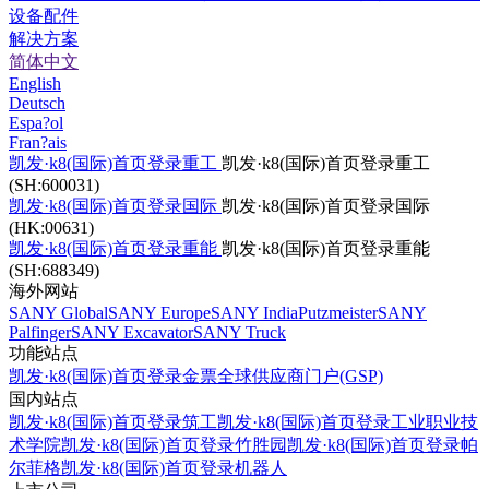
设备配件
解决方案
简体中文
English
Deutsch
Espa?ol
Fran?ais
凯发·k8(国际)首页登录重工
凯发·k8(国际)首页登录重工
(SH:600031)
凯发·k8(国际)首页登录国际
凯发·k8(国际)首页登录国际
(HK:00631)
凯发·k8(国际)首页登录重能
凯发·k8(国际)首页登录重能
(SH:688349)
海外网站
SANY Global
SANY Europe
SANY India
Putzmeister
SANY
Palfinger
SANY Excavator
SANY Truck
功能站点
凯发·k8(国际)首页登录金票
全球供应商门户(GSP)
国内站点
凯发·k8(国际)首页登录筑工
凯发·k8(国际)首页登录工业职业技
术学院
凯发·k8(国际)首页登录竹胜园
凯发·k8(国际)首页登录帕
尔菲格
凯发·k8(国际)首页登录机器人