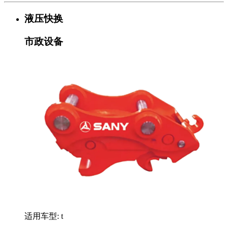
液压快换
市政设备
适用车型: t