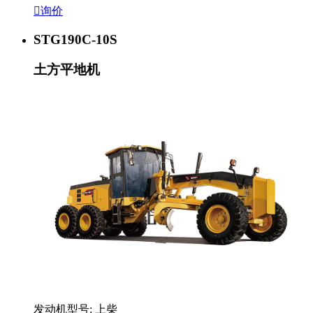

询价
STG190C-10S
土方平地机
发动机型号: 上柴