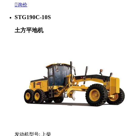

询价
STG190C-10S
土方平地机
发动机型号: 上柴