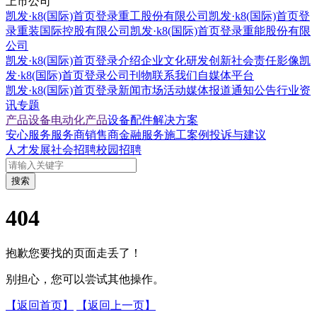
上市公司
凯发·k8(国际)首页登录重工股份有限公司
凯发·k8(国际)首页登
录重装国际控股有限公司
凯发·k8(国际)首页登录重能股份有限
公司
凯发·k8(国际)首页登录介绍
企业文化
研发创新
社会责任
影像凯
发·k8(国际)首页登录
公司刊物
联系我们
自媒体平台
凯发·k8(国际)首页登录新闻
市场活动
媒体报道
通知公告
行业资
讯
专题
产品设备
电动化产品
设备配件
解决方案
安心服务
服务商
销售商
金融服务
施工案例
投诉与建议
人才发展
社会招聘
校园招聘
搜索
404
抱歉您要找的页面走丢了！
别担心，您可以尝试其他操作。
【返回首页】
【返回上一页】