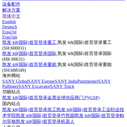
设备配件
解决方案
简体中文
English
Deutsch
Espa?ol
Fran?ais
凯发·k8(国际)首页登录重工
凯发·k8(国际)首页登录重工
(SH:600031)
凯发·k8(国际)首页登录国际
凯发·k8(国际)首页登录国际
(HK:00631)
凯发·k8(国际)首页登录重能
凯发·k8(国际)首页登录重能
(SH:688349)
海外网站
SANY Global
SANY Europe
SANY India
Putzmeister
SANY
Palfinger
SANY Excavator
SANY Truck
功能站点
凯发·k8(国际)首页登录金票
全球供应商门户(GSP)
国内站点
凯发·k8(国际)首页登录筑工
凯发·k8(国际)首页登录工业职业技
术学院
凯发·k8(国际)首页登录竹胜园
凯发·k8(国际)首页登录帕
尔菲格
凯发·k8(国际)首页登录机器人