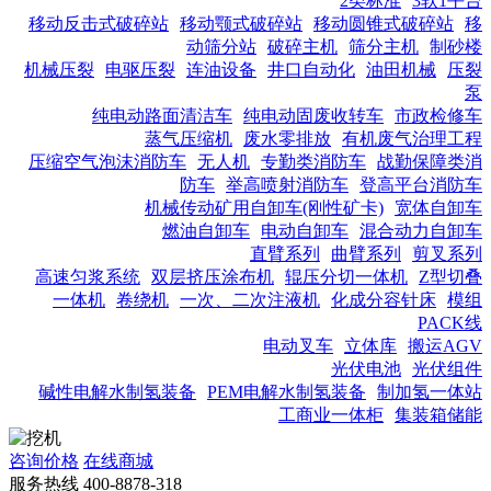
2类标准
3软1平台
移动反击式破碎站
移动颚式破碎站
移动圆锥式破碎站
移
动筛分站
破碎主机
筛分主机
制砂楼
机械压裂
电驱压裂
连油设备
井口自动化
油田机械
压裂
泵
纯电动路面清洁车
纯电动固废收转车
市政检修车
蒸气压缩机
废水零排放
有机废气治理工程
压缩空气泡沫消防车
无人机
专勤类消防车
战勤保障类消
防车
举高喷射消防车
登高平台消防车
机械传动矿用自卸车(刚性矿卡)
宽体自卸车
燃油自卸车
电动自卸车
混合动力自卸车
直臂系列
曲臂系列
剪叉系列
高速匀浆系统
双层挤压涂布机
辊压分切一体机
Z型切叠
一体机
卷绕机
一次、二次注液机
化成分容针床
模组
PACK线
电动叉车
立体库
搬运AGV
光伏电池
光伏组件
碱性电解水制氢装备
PEM电解水制氢装备
制加氢一体站
工商业一体柜
集装箱储能
咨询价格
在线商城
服务热线
400-8878-318