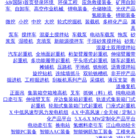
·k8(国际)首页登录环境
环保工程
应急救援装备
矿用自卸
车
自卸车
高空作业机械
锂电装备
仓储物流
光伏产品
氢能装备
锂能装备
微挖
小挖
中挖
大挖
轮式挖掘机
装载机
多样化产品
属
具
泵车
搅拌车
混凝土搅拌站
车载泵
电动车载泵
拖泵
砂
浆泵
湿喷机
充填泵
新能源搅拌车
干混砂浆搅拌站
砂浆/
混凝土双用搅拌站
汽车起重机
全地面起重机
桁架臂履带起重机
伸缩臂履带
起重机
多功能履带起重机
平头塔式起重机
随车起重机
摊铺机
压路机
平地机
铣刨机
沥青搅拌站
旋挖钻机
连续墙抓斗
双轮铣槽机
非开挖产品
掘进机
工程掘进机
刮板机系列产品
采煤机
液压支架
巷
道修复机
正面吊
集装箱空箱堆高机
叉车
抓钢（料）机
纯电动港
口牵引车
伸缩臂叉车
岸边集装箱起重机
轨道式集装箱门式
起重机
轮胎式集装箱门式起重机
门座式起重机
4.X 中高风速 / 全天候 / 定制
3.X 中低风速型风力发电机组
化产品平台
5.X-6.X MW定制化产品平台
电动牵引车
换电站
氢燃料牵引车
江山电动轻卡
智能PC装备
智能AAC装备
智能钢筋加工装备
工模夹具