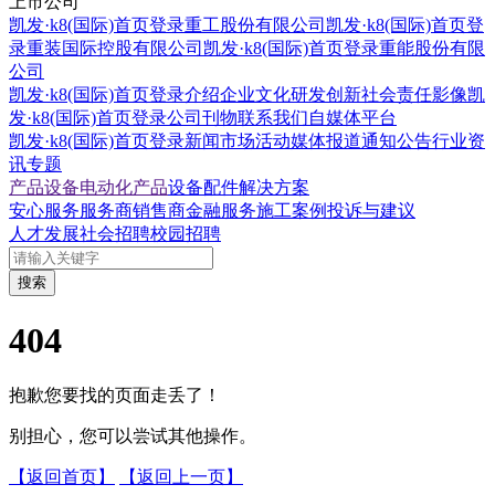
上市公司
凯发·k8(国际)首页登录重工股份有限公司
凯发·k8(国际)首页登
录重装国际控股有限公司
凯发·k8(国际)首页登录重能股份有限
公司
凯发·k8(国际)首页登录介绍
企业文化
研发创新
社会责任
影像凯
发·k8(国际)首页登录
公司刊物
联系我们
自媒体平台
凯发·k8(国际)首页登录新闻
市场活动
媒体报道
通知公告
行业资
讯
专题
产品设备
电动化产品
设备配件
解决方案
安心服务
服务商
销售商
金融服务
施工案例
投诉与建议
人才发展
社会招聘
校园招聘
搜索
404
抱歉您要找的页面走丢了！
别担心，您可以尝试其他操作。
【返回首页】
【返回上一页】