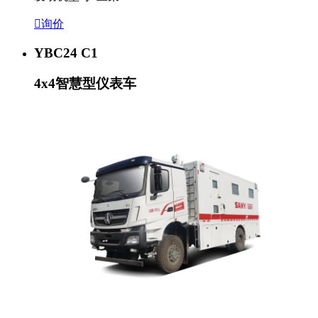

询价
YBC24 C1
4x4智慧型仪表车