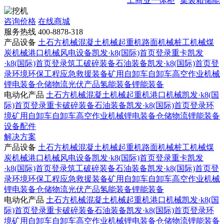
工商业一体柜
集装箱储能
咨询价格
在线商城
服务热线
400-8878-318
产品设备
土石方机械
混凝土机械
起重机
路面机械
桩工机械
煤
炭机械
港口机械
风电设备
凯发·k8(国际)首页登录重卡
凯发
·k8(国际)首页登录筑工
破碎装备
石油装备
凯发·k8(国际)首页登
录环境
环保工程
应急救援装备
矿用自卸车
自卸车
高空作业机械
锂电装备
仓储物流
光伏产品
氢能装备
锂能装备
电动化产品
土石方机械
混凝土机械
起重机
港口机械
凯发·k8(国
际)首页登录重卡
破碎装备
石油装备
凯发·k8(国际)首页登录环
境
矿用自卸车
自卸车
高空作业机械
锂电装备
仓储物流
锂能装备
设备配件
解决方案
产品设备
土石方机械
混凝土机械
起重机
路面机械
桩工机械
煤
炭机械
港口机械
风电设备
凯发·k8(国际)首页登录重卡
凯发
·k8(国际)首页登录筑工
破碎装备
石油装备
凯发·k8(国际)首页登
录环境
环保工程
应急救援装备
矿用自卸车
自卸车
高空作业机械
锂电装备
仓储物流
光伏产品
氢能装备
锂能装备
电动化产品
土石方机械
混凝土机械
起重机
港口机械
凯发·k8(国
际)首页登录重卡
破碎装备
石油装备
凯发·k8(国际)首页登录环
境
矿用自卸车
自卸车
高空作业机械
锂电装备
仓储物流
锂能装备