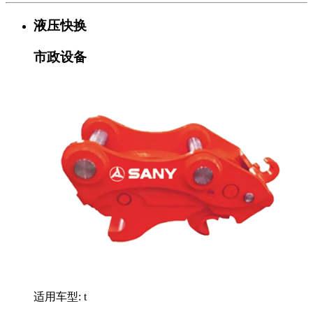
液压快换
市政设备
适用车型: t