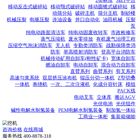
2类标准
3软1平台
移动反击式破碎站
移动颚式破碎站
移动圆锥式破碎站
移
动筛分站
破碎主机
筛分主机
制砂楼
机械压裂
电驱压裂
连油设备
井口自动化
油田机械
压裂
泵
纯电动路面清洁车
纯电动固废收转车
市政检修车
蒸气压缩机
废水零排放
有机废气治理工程
压缩空气泡沫消防车
无人机
专勤类消防车
战勤保障类消
防车
举高喷射消防车
登高平台消防车
机械传动矿用自卸车(刚性矿卡)
宽体自卸车
燃油自卸车
电动自卸车
混合动力自卸车
直臂系列
曲臂系列
剪叉系列
高速匀浆系统
双层挤压涂布机
辊压分切一体机
Z型切叠
一体机
卷绕机
一次、二次注液机
化成分容针床
模组
PACK线
电动叉车
立体库
搬运AGV
光伏电池
光伏组件
碱性电解水制氢装备
PEM电解水制氢装备
制加氢一体站
工商业一体柜
集装箱储能
咨询价格
在线商城
服务热线
400-8878-318