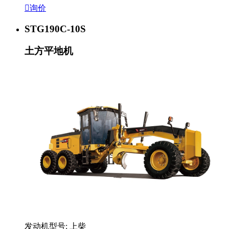

询价
STG190C-10S
土方平地机
发动机型号: 上柴