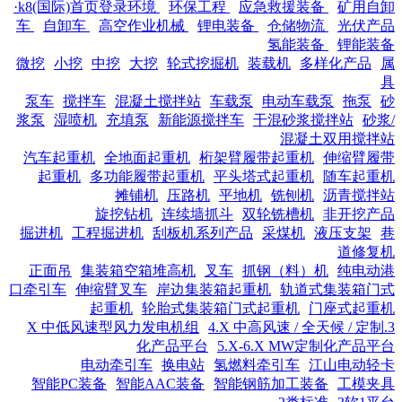
·k8(国际)首页登录环境
环保工程
应急救援装备
矿用自卸
车
自卸车
高空作业机械
锂电装备
仓储物流
光伏产品
氢能装备
锂能装备
微挖
小挖
中挖
大挖
轮式挖掘机
装载机
多样化产品
属
具
泵车
搅拌车
混凝土搅拌站
车载泵
电动车载泵
拖泵
砂
浆泵
湿喷机
充填泵
新能源搅拌车
干混砂浆搅拌站
砂浆/
混凝土双用搅拌站
汽车起重机
全地面起重机
桁架臂履带起重机
伸缩臂履带
起重机
多功能履带起重机
平头塔式起重机
随车起重机
摊铺机
压路机
平地机
铣刨机
沥青搅拌站
旋挖钻机
连续墙抓斗
双轮铣槽机
非开挖产品
掘进机
工程掘进机
刮板机系列产品
采煤机
液压支架
巷
道修复机
正面吊
集装箱空箱堆高机
叉车
抓钢（料）机
纯电动港
口牵引车
伸缩臂叉车
岸边集装箱起重机
轨道式集装箱门式
起重机
轮胎式集装箱门式起重机
门座式起重机
4.X 中高风速 / 全天候 / 定制
3.X 中低风速型风力发电机组
化产品平台
5.X-6.X MW定制化产品平台
电动牵引车
换电站
氢燃料牵引车
江山电动轻卡
智能PC装备
智能AAC装备
智能钢筋加工装备
工模夹具