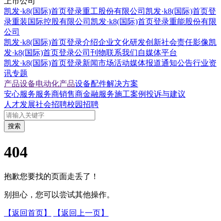
上市公司
凯发·k8(国际)首页登录重工股份有限公司
凯发·k8(国际)首页登
录重装国际控股有限公司
凯发·k8(国际)首页登录重能股份有限
公司
凯发·k8(国际)首页登录介绍
企业文化
研发创新
社会责任
影像凯
发·k8(国际)首页登录
公司刊物
联系我们
自媒体平台
凯发·k8(国际)首页登录新闻
市场活动
媒体报道
通知公告
行业资
讯
专题
产品设备
电动化产品
设备配件
解决方案
安心服务
服务商
销售商
金融服务
施工案例
投诉与建议
人才发展
社会招聘
校园招聘
搜索
404
抱歉您要找的页面走丢了！
别担心，您可以尝试其他操作。
【返回首页】
【返回上一页】